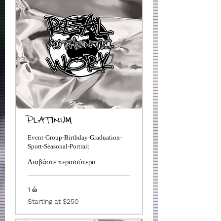
PLATINUM
Event-Group-Birthday-Graduation-
Sport-Seasonal-Portrait
Διαβάστε περισσότερα
1 ώ
Starting
Starting at $250
at
$250