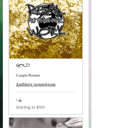
GOLD
Couple-Portrait
Διαβάστε περισσότερα
1 ώ
Starting
Starting at $150
at
$150