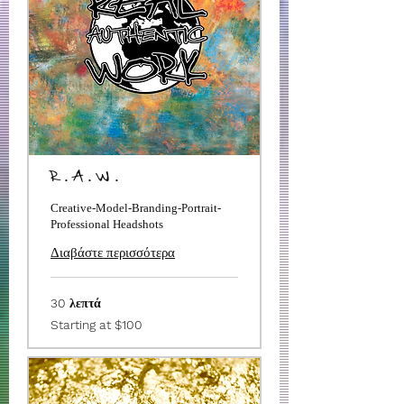
R . A . W .
Creative-Model-Branding-Portrait-
Professional Headshots
Διαβάστε περισσότερα
30 λεπτά
Starting
Starting at $100
at
$100